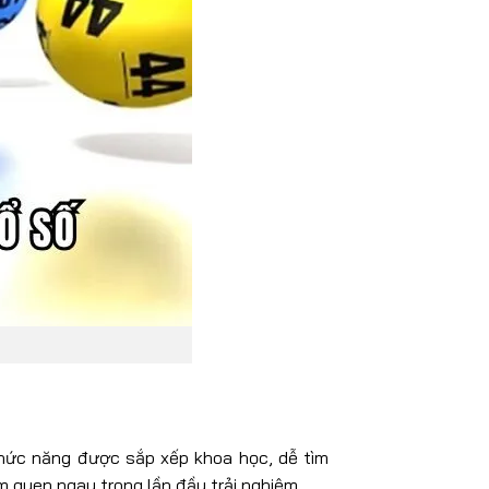
chức năng được sắp xếp khoa học, dễ tìm
àm quen ngay trong lần đầu trải nghiệm.