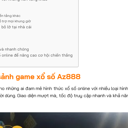
nền tảng khác
 trợ mọi khung giờ
bỏ lỡ tại nhà cái
 và nhanh chóng
ố online để nâng cao cơ hội chiến thắng
 sảnh game xổ số Az888
 những ai đam mê hình thức xổ số online với nhiều loại hình
ười dùng. Giao diện mượt mà, tốc độ truy cập nhanh và khả nă