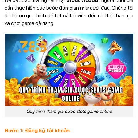
Để bắt đầu trải nghiệm tại
Slots Az888
, người chơi chỉ
cần thực hiện các bước đơn giản như dưới đây. Chúng tôi
đã tối ưu quy trình để tất cả hội viên đều có thể tham gia
và chơi game dễ dàng.
Quy trình tham gia cược slots game online
Bước 1: Đăng ký tài khoản