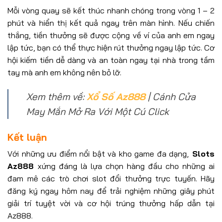
Mỗi vòng quay sẽ kết thúc nhanh chóng trong vòng 1 – 2
phút và hiển thị kết quả ngay trên màn hình. Nếu chiến
thắng, tiền thưởng sẽ được cộng về ví của anh em ngay
lập tức, bạn có thể thực hiện rút thưởng ngay lập tức. Cơ
hội kiếm tiền dễ dàng và an toàn ngay tại nhà trong tầm
tay mà anh em không nên bỏ lỡ.
Xem thêm về:
Xổ Số Az888
| Cánh Cửa
May Mắn Mở Ra Với Một Cú Click
Kết luận
Với những ưu điểm nổi bật và kho game đa dạng,
Slots
Az888
xứng đáng là lựa chọn hàng đầu cho những ai
đam mê các trò chơi slot đổi thưởng trực tuyến. Hãy
đăng ký ngay hôm nay để trải nghiệm những giây phút
giải trí tuyệt vời và cơ hội trúng thưởng hấp dẫn tại
Az888.