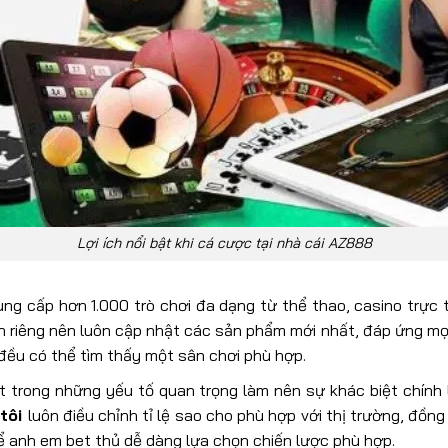
Lợi ích nổi bật khi cá cược tại nhà cái AZ888
 cấp hơn 1.000 trò chơi đa dạng từ thể thao, casino trực t
ch riêng nên luôn cập nhật các sản phẩm mới nhất, đáp ứng mọi 
 đều có thể tìm thấy một sân chơi phù hợp.
 trong những yếu tố quan trọng làm nên sự khác biệt chính l
 tôi
luôn điều chỉnh tỉ lệ sao cho phù hợp với thị trường, đồ
để anh em bet thủ dễ dàng lựa chọn chiến lược phù hợp.