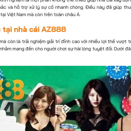
ắc và hỗ trợ xử lý sự cố nhanh chóng. Điều này đã giúp thư
 tại Việt Nam mà còn trên toàn châu Á.
c tại nhà cái AZ888
 còn là trải nghiệm giải trí đỉnh cao với nhiều lợi thế vượt t
 nhằm mang đến cho người chơi sự hài lòng tuyệt đối. Dưới đâ