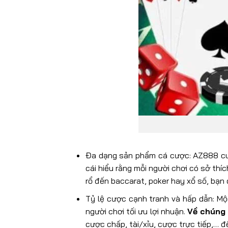
Đa dạng sản phẩm cá cược: AZ888 cung
cái hiểu rằng mỗi người chơi có sở thí
rổ đến baccarat, poker hay xổ số, bạn
Tỷ lệ cược cạnh tranh và hấp dẫn: Một
người chơi tối ưu lợi nhuận.
Về chúng
cược chấp, tài/xỉu, cược trực tiếp,… 