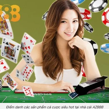
Điểm danh các sản phẩm cá cược siêu hot tại nhà cái AZ888