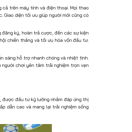
 cả trên máy tính và điện thoại. Mọi thao
c. Giao diện tối ưu giúp người mới cũng có
 đăng ký, hoàn trả cược, đến các sự kiện
hội chiến thắng và tối ưu hóa vốn đầu tư.
n sàng hỗ trợ nhanh chóng và nhiệt tình.
p người chơi yên tâm trải nghiệm trọn vẹn
ng, được đầu tư kỹ lưỡng nhằm đáp ứng thị
hấp dẫn cao và mang lại trải nghiệm sống