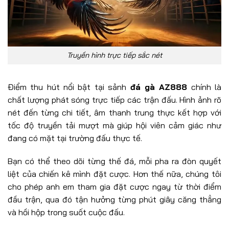
Truyền hình trực tiếp sắc nét
Điểm thu hút nổi bật tại sảnh
đá gà AZ888
chính là
chất lượng phát sóng trực tiếp các trận đấu. Hình ảnh rõ
nét đến từng chi tiết, âm thanh trung thực kết hợp với
tốc độ truyền tải mượt mà giúp hội viên cảm giác như
đang có mặt tại trường đấu thực tế.
Bạn có thể theo dõi từng thế đá, mỗi pha ra đòn quyết
liệt của chiến kê mình đặt cược. Hơn thế nữa, chúng tôi
cho phép anh em tham gia đặt cược ngay từ thời điểm
đầu trận, qua đó tận hưởng từng phút giây căng thẳng
và hồi hộp trong suốt cuộc đấu.