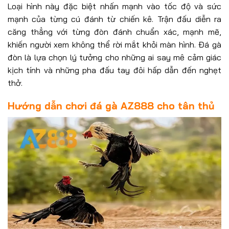
Loại hình này đặc biệt nhấn mạnh vào tốc độ và sức
mạnh của từng cú đánh từ chiến kê. Trận đấu diễn ra
căng thẳng với từng đòn đánh chuẩn xác, mạnh mẽ,
khiến người xem không thể rời mắt khỏi màn hình. Đá gà
đòn là lựa chọn lý tưởng cho những ai say mê cảm giác
kịch tính và những pha đấu tay đôi hấp dẫn đến nghẹt
thở.
Hướng dẫn chơi đá gà AZ888 cho tân thủ