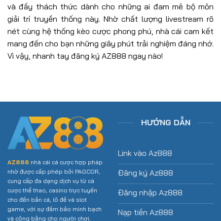
và đầy thách thức dành cho những ai đam mê bộ môn
giải trí truyền thống này. Nhờ chất lượng livestream rõ
nét cùng hệ thống kèo cược phong phú, nhà cái cam kết
mang đến cho bạn những giây phút trải nghiệm đáng nhớ.
Vì vậy, nhanh tay đăng ký AZ888 ngay nào!
HƯỚNG DẪN
Link vào Az888
AZ888
nhà cái cá cược hợp pháp
nhờ được cấp phép bởi PAGCOR,
Đăng ký Az888
cung cấp đa dạng dịch vụ từ cá
cược thể thao, casino trực tuyến
Đăng nhập Az888
cho đến bắn cá, lô đề và slot
game, với sự đảm bảo minh bạch
Nạp tiền Az888
và công bằng cho người chơi.