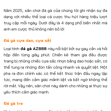
Năm 2025, sân chơi đá gà của chúng tôi ghi nhận sự đa
dạng với nhiều thể loại cá cược thu hút hàng triệu lượt
truy cập mỗi ngày. Dưới đây là 4 dạng phổ biến nhất mà
anh em cược thủ không nên bỏ lỡ:
Đá gà cựa dao, cựa sắt
Loại hình
đá gà AZ888
này nổi bật bởi sự gay cấn và hồi
hộp đến từng giây phút. Chiến kê tham gia đều được
trang bị những chiếc cựa sắc nhọn bằng dao hoặc sắt, có
thể tung ra những đòn tấn công nhanh và quyết liệt. Một
pha ra đòn chính xác có thể kết thúc trận đấu ngay lập
tức, mang đến cảm giác mãnh liệt và bất ngờ không thể
rời mắt. Vậy nên, sân chơi này dành cho những ai thực sự
yêu thích cảm giác mạnh.
Đá gà tre