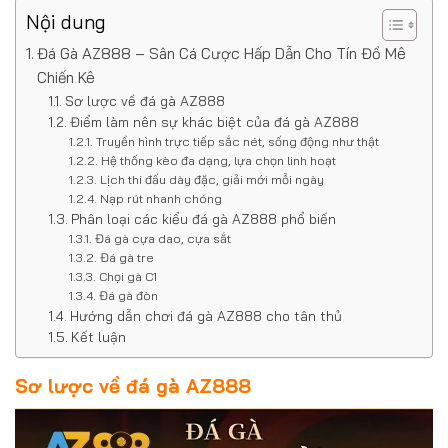
Nội dung
Đá Gà AZ888 – Sân Cá Cược Hấp Dẫn Cho Tín Đồ Mê
Chiến Kê
Sơ lược về đá gà AZ888
Điểm làm nên sự khác biệt của đá gà AZ888
Truyền hình trực tiếp sắc nét, sống động như thật
Hệ thống kèo đa dạng, lựa chọn linh hoạt
Lịch thi đấu dày đặc, giải mới mỗi ngày
Nạp rút nhanh chóng
Phân loại các kiểu đá gà AZ888 phổ biến
Đá gà cựa dao, cựa sắt
Đá gà tre
Chọi gà C1
Đá gà đòn
Hướng dẫn chơi đá gà AZ888 cho tân thủ
Kết luận
Sơ lược về đá gà AZ888