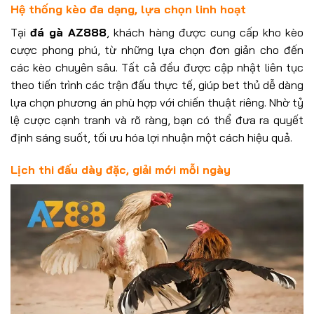
Hệ thống kèo đa dạng, lựa chọn linh hoạt
Tại
đá gà AZ888
, khách hàng được cung cấp kho kèo
cược phong phú, từ những lựa chọn đơn giản cho đến
các kèo chuyên sâu. Tất cả đều được cập nhật liên tục
theo tiến trình các trận đấu thực tế, giúp bet thủ dễ dàng
lựa chọn phương án phù hợp với chiến thuật riêng. Nhờ tỷ
lệ cược cạnh tranh và rõ ràng, bạn có thể đưa ra quyết
định sáng suốt, tối ưu hóa lợi nhuận một cách hiệu quả.
Lịch thi đấu dày đặc, giải mới mỗi ngày