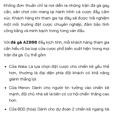
Không đơn thuần chỉ là nơi diễn ra những trận đá gà gay
cấn, sân chơi còn mang lại hành trình cá cược đầy cảm
xúc. Khách hàng khi tham gia tại đây sẽ được trải nghiệm
một môi trường đặt cược chuyên nghiệp, đảm bảo tính
công bằng và minh bạch trong từng ván đấu.
Với
đá gà AZ888
đầy kịch tính, mỗi khách hàng tham gia
cần hiểu rõ ba loại cửa cược phổ biến xuất hiện trong mọi
trận đá gà. Cụ thể gồm:
Cửa Wala: Là lựa chọn đặt cược cho chiến kê yếu thế
hơn, thường là đại diện phía đội khách có khả năng
giành thắng lợi.
Cửa Meron: Dành cho người tin tưởng vào chiến kê
mạnh, đội chủ nhà sẽ là bên có cơ hội chiến thắng cao
hơn.
Cửa BDD (hòa): Dành cho dự đoán 2 chiến kê ngang tài