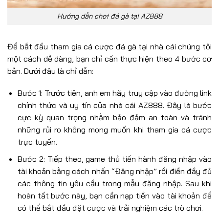
Hướng dẫn chơi đá gà tại AZ888
Để bắt đầu tham gia cá cược đá gà tại nhà cái chúng tôi
một cách dễ dàng, bạn chỉ cần thực hiện theo 4 bước cơ
bản. Dưới đâu là chỉ dẫn:
Bước 1: Trước tiên, anh em hãy truy cập vào đường link
chính thức và uy tín của nhà cái AZ888. Đây là bước
cực kỳ quan trọng nhằm bảo đảm an toàn và tránh
những rủi ro không mong muốn khi tham gia cá cược
trực tuyến.
Bước 2: Tiếp theo, game thủ tiến hành đăng nhập vào
tài khoản bằng cách nhấn “Đăng nhập” rồi điền đầy đủ
các thông tin yêu cầu trong mẫu đăng nhập. Sau khi
hoàn tất bước này, bạn cần nạp tiền vào tài khoản để
có thể bắt đầu đặt cược và trải nghiệm các trò chơi.