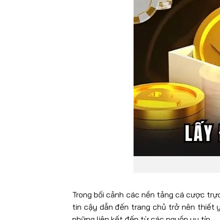
Trong bối cảnh các nền tảng cá cược trự
tin cậy dẫn đến trang chủ trở nên thiết
những liên kết đến từ các nguồn uy tín.