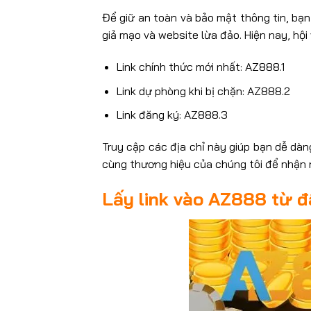
Để giữ an toàn và bảo mật thông tin, bạn
giả mạo và website lừa đảo. Hiện nay, hội
Link chính thức mới nhất: AZ888.1
Link dự phòng khi bị chặn: AZ888.2
Link đăng ký: AZ888.3
Truy cập các địa chỉ này giúp bạn dễ dàn
cùng thương hiệu của chúng tôi để nhận
Lấy link vào AZ888 từ đâ