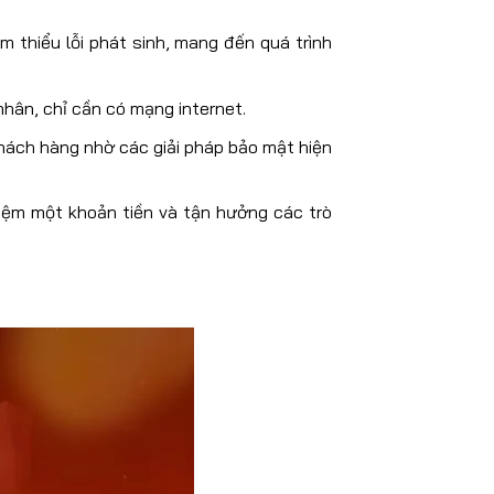
m thiểu lỗi phát sinh, mang đến quá trình
nhân, chỉ cần có mạng internet.
khách hàng nhờ các giải pháp bảo mật hiện
kiệm một khoản tiền và tận hưởng các trò