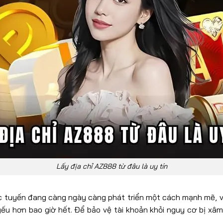
Lấy địa chỉ AZ888 từ đâu là uy tín
c tuyến đang càng ngày càng phát triển một cách mạnh mẽ, v
 yếu hơn bao giờ hết. Để bảo vệ tài khoản khỏi nguy cơ bị xâ