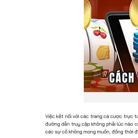
Việc kết nối với các trang cá cược trực 
đường dẫn truy cập không phải lúc nào c
các sự cố không mong muốn, đồng thời đảm