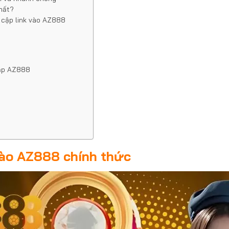
hất?
 cập link vào AZ888
cập AZ888
vào AZ888 chính thức