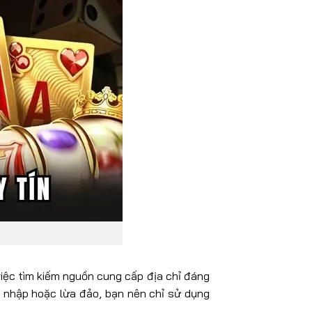
iệc tìm kiếm nguồn cung cấp địa chỉ đáng
m nhập hoặc lừa đảo, bạn nên chỉ sử dụng