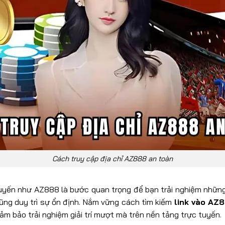
Cách truy cập địa chỉ AZ888 an toàn
tuyến như AZ888 là bước quan trọng để bạn trải nghiệm những
ũng duy trì sự ổn định. Nắm vững cách tìm kiếm
link vào AZ
 bảo trải nghiệm giải trí mượt mà trên nền tảng trực tuyến.