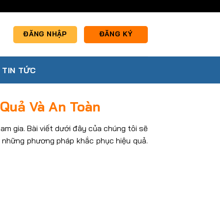
ƠI THUA KHÔNG LO HẾT VỐN, HOÀN TIỀN LÊN ĐẾN 8888.
ĐĂNG NHẬP
ĐĂNG KÝ
TIN TỨC
 Quả Và An Toàn
m gia. Bài viết dưới đây của chúng tôi sẽ
ất những phương pháp khắc phục hiệu quả.