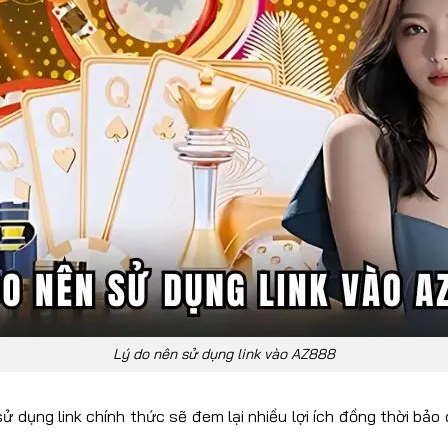
Lý do nên sử dụng link vào AZ888
sử dụng link chính thức sẽ đem lại nhiều lợi ích đồng thời bảo