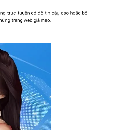
g trực tuyến có độ tin cậy cao hoặc bộ
những trang web giả mạo.